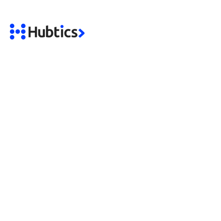
Ecuador
Manabí, Portoviejo
Av. del Ejercito, Los Olivos
Contacto
Interesado en Hubtics
info@hubtics.com
Telefono
Tel: +593 0987867585
Mantente informado