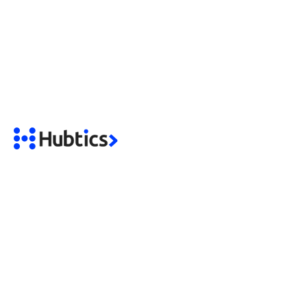
Ecuador
Manabí, Portoviejo
Av. del Ejercito, Los Olivos
Contacto
Interesado en Hubtics
info@hubtics.com